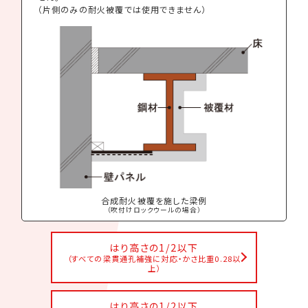
（片側のみの耐火被覆では使用できません）
合成耐火被覆を施した梁例
（吹付けロックウールの場合）
はり高さの1/2以下
（すべての梁貫通孔補強に対応・かさ比重0.28以
上）
はり高さの1/2以下